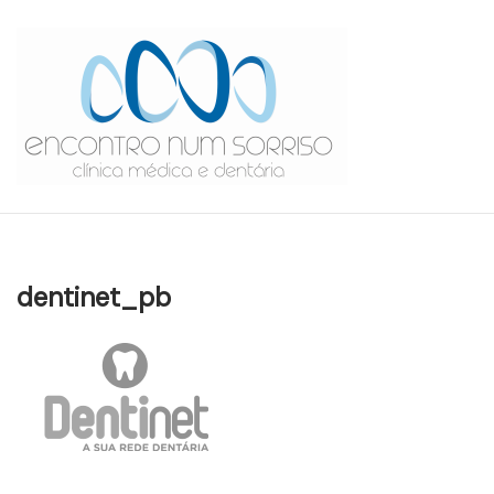
Skip
to
content
dentinet_pb