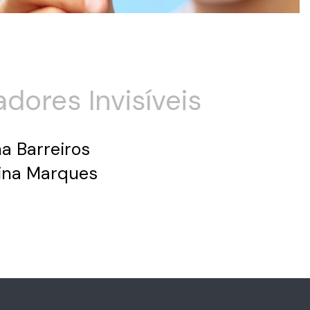
adores Invisíveis
na Barreiros
rina Marques